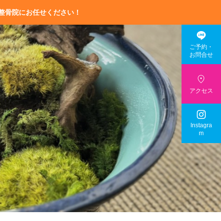
整骨院にお任せください！

ご予約・
お問合せ

アクセス

Instagra
m