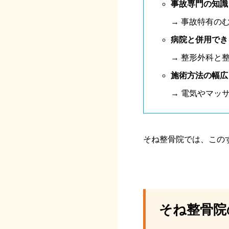
事故専門の知識
→ 事故特有の
病院と併用でき
→ 整形外科と
施術方法の幅広
→ 電気やマッ
そね整骨院では、この
そね整骨院