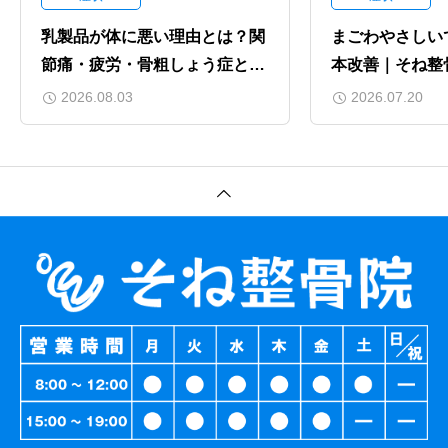
乳製品が体に悪い理由とは？関
まごわやさしい
節痛・疲労・骨粗しょう症との
本改善｜そね整
意外な関係｜上田市そね整骨院
パシーの視点で
2026.08.03
2026.07.20