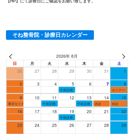
【HP】にて診療日にご確認をお願い致します。
そね整骨院・診療日カレンダー
2026年 8月
日
月
火
水
木
金
土
26
27
28
29
30
31
1
2
3
4
5
6
7
8
午前診療
セミナー
9
10
11
12
13
14
15
東京セミナー
午前診療
午前診療
休診
休診
16
17
18
19
20
21
22
午前診療
23
24
25
26
27
28
29