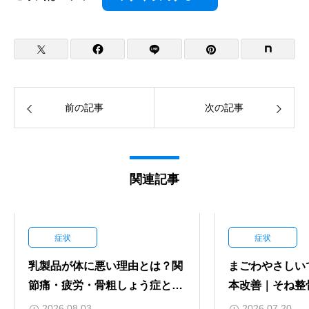
前の記事
次の記事
関連記事
症状
症状
乳製品が体に悪い理由とは？関
まごわやさしい
節痛・疲労・骨粗しょう症との
本改善｜そね整
意外な関係｜上田市そね整骨院
パシーの視点で
2026.08.03
2026.07.20