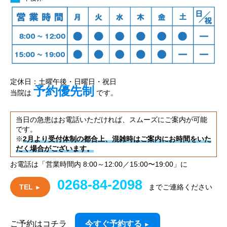
定休日：土曜午後・日曜日・祝日
予約優先制
当院は
です。
当日の急患はお電話いただければ、スムーズにご案内が可能
です。
※
2月より受付体制の都合上、混雑時はご案内にお時間をいた
だく場合がございます。
お電話は「営業時間内 8:00～12:00／15:00〜19:00」に
0268-84-2098
TEL
までご連絡ください
►
ご予約はコチラ
今すぐ予約する
►