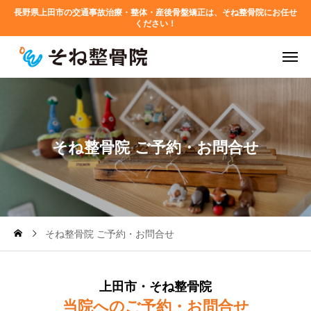
長野県上田市の交通事故治療・整体・産後骨盤矯正は、そね整骨院にお任せ
ください！
そ
ね
整
骨
院
ご
予
約
・
お
問
合
せ
そね整骨院 ご予約・お問合せ
上田市・そね整骨院
当院へのご予約・お問合せ